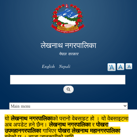
Skip to
main
content
लेखनाथ नगरपालिका
नेपाल सरकार
English
Nepali
Search
Search form
लेखनाथ नगरपालिका
यो
को पुरानो वेबसाइट हो । यो वेबसाइटमा
लेखनाथ नगरपालिका
पोखरा
अब अपडेट हुने छैन।
र
उपमहानगरपालिका
पोखरा लेखनाथ महानगरपालिका
गाभिएर
बनेको छ । ताजा जानकारीको लागि