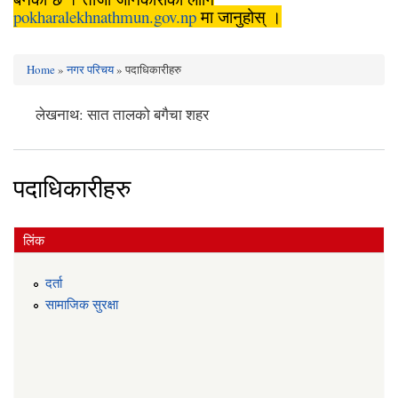
pokharalekhnathmun.gov.np
मा जानुहोस् ।
Home
»
नगर परिचय
» पदाधिकारीहरु
You are here
लेखनाथ: सात तालको बगैचा शहर
पदाधिकारीहरु
लिंक
दर्ता
सामाजिक सुरक्षा