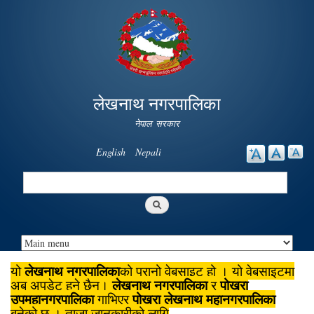
Skip to
main
content
लेखनाथ नगरपालिका
नेपाल सरकार
English
Nepali
Search
Search form
लेखनाथ नगरपालिका
यो
को पुरानो वेबसाइट हो । यो वेबसाइटमा
लेखनाथ नगरपालिका
पोखरा
अब अपडेट हुने छैन।
र
उपमहानगरपालिका
पोखरा लेखनाथ महानगरपालिका
गाभिएर
बनेको छ । ताजा जानकारीको लागि