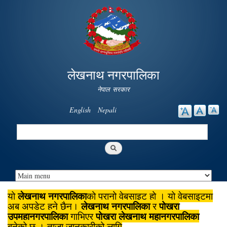
Skip to
main
content
लेखनाथ नगरपालिका
नेपाल सरकार
English
Nepali
Search
Search form
लेखनाथ नगरपालिका
यो
को पुरानो वेबसाइट हो । यो वेबसाइटमा
लेखनाथ नगरपालिका
पोखरा
अब अपडेट हुने छैन।
र
उपमहानगरपालिका
पोखरा लेखनाथ महानगरपालिका
गाभिएर
बनेको छ । ताजा जानकारीको लागि