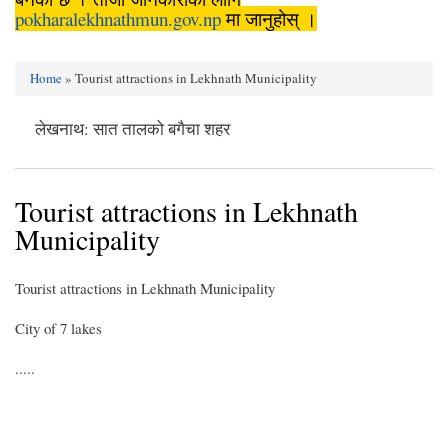
pokharalekhnathmun.gov.np
मा जानुहोस् ।
Home
» Tourist attractions in Lekhnath Municipality
You are here
लेखनाथ: सात तालको बगैचा शहर
Tourist attractions in Lekhnath
Municipality
Tourist attractions in Lekhnath Municipality
City of 7 lakes
.....