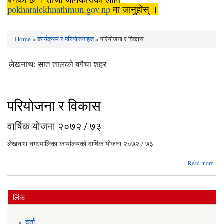
pokharalekhnathmun.gov.np
मा जानुहोस् ।
Home
»
कार्यक्रम र परियोजनाहरु
» परियाेजना र विकास
You are here
ेखनाथ: सात तालको बगैचा शहर
परियाेजना र विकास
वार्षिक योजना २०७२ / ७३
लेखनाथ नगरपालिका कार्यालयको वार्षिक योजना २०७२ / ७३
abo
Read more
वार्ष
योज
२०७
/ 
लिंक
दर्ता