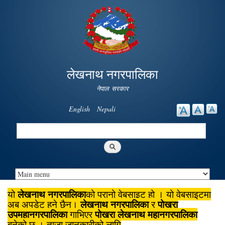
Skip to
main
content
लेखनाथ नगरपालिका
नेपाल सरकार
English
Nepali
Search
Search form
लेखनाथ नगरपालिका
यो
को पुरानो वेबसाइट हो । यो वेबसाइटमा
लेखनाथ नगरपालिका
पोखरा
अब अपडेट हुने छैन।
र
उपमहानगरपालिका
पोखरा लेखनाथ महानगरपालिका
गाभिएर
बनेको छ । ताजा जानकारीको लागि