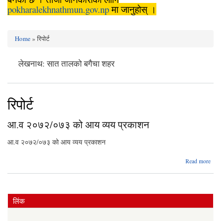
pokharalekhnathmun.gov.np
मा जानुहोस् ।
Home
» रिपोर्ट
You are here
लेखनाथ: सात तालको बगैचा शहर
रिपोर्ट
आ.व २०७२/०७३ को आय व्यय प्रकाशन
आ.व २०७२/०७३ को आय व्यय प्रकाशन
Read more
२०७
लिंक
प