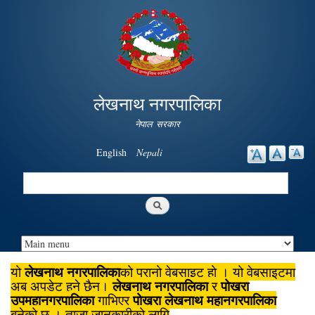
Skip to
main
content
लेखनाथ नगरपालिका
नेपाल सरकार
English
Nepali
Search
Search form
लेखनाथ नगरपालिका
यो
को पुरानो वेबसाइट हो । यो वेबसाइटमा
लेखनाथ नगरपालिका
पोखरा
अब अपडेट हुने छैन।
र
उपमहानगरपालिका
पोखरा लेखनाथ महानगरपालिका
गाभिएर
बनेको छ । ताजा जानकारीको लागि