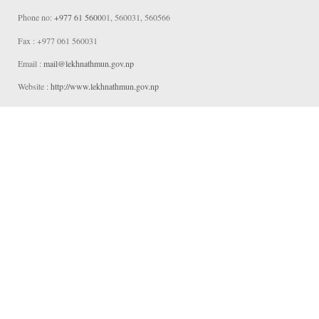
Phone no:
+977 61 5600
01, 560031, 560566
Fax : +977 061 560031
Email :
mail@lekhnathmun
.gov.np
Website :
http://www.lekhnathmun.gov.np