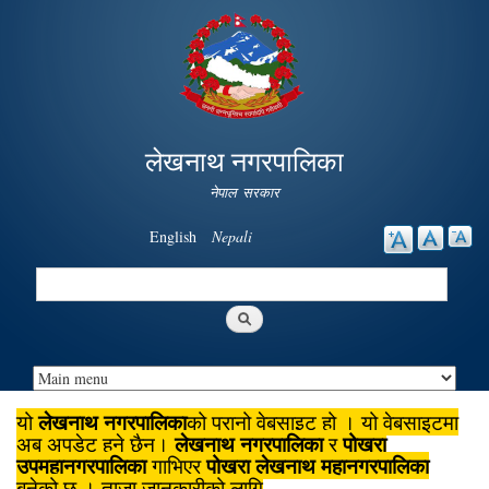
Skip to
main
content
लेखनाथ नगरपालिका
नेपाल सरकार
English
Nepali
Search
Search form
लेखनाथ नगरपालिका
यो
को पुरानो वेबसाइट हो । यो वेबसाइटमा
लेखनाथ नगरपालिका
पोखरा
अब अपडेट हुने छैन।
र
उपमहानगरपालिका
पोखरा लेखनाथ महानगरपालिका
गाभिएर
बनेको छ । ताजा जानकारीको लागि