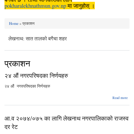
pokharalekhnathmun.gov.np
मा जानुहोस् ।
Home
» प्रकाशन
You are here
लेखनाथ: सात तालको बगैचा शहर
प्रकाशन
२४ औं नगरपरिषदका निर्णयहरु
२४ औं नगरपरिषदका निर्णयहरु
ab
Read more
नगरप
न
आ.व २०७४/०७५ का लागि लेखनाथ नगरपालिकाको राजस्व
दर रेट