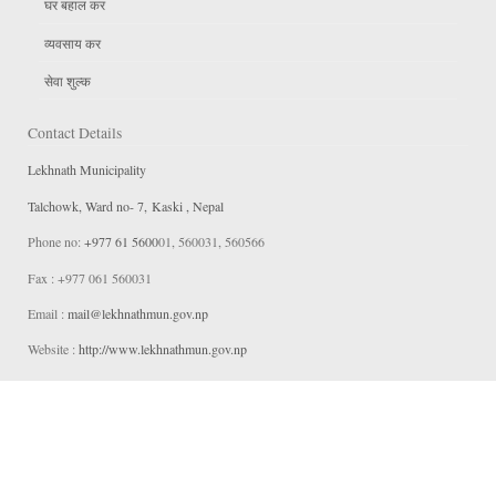
घर बहाल कर
व्यवसाय कर
सेवा शुल्क
Contact Details
Lekhnath Municipality
Talchowk, Ward no- 7, Kaski , Nepal
Phone no:
+977 61 5600
01, 560031, 560566
Fax : +977 061 560031
Email :
mail@lekhnathmun
.gov.np
Website :
http://www.lekhnathmun.gov.np