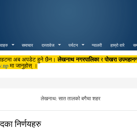
Skip to
main
content
ेवाहरु
समाचार
दस्तावेज
पर्यटन
ग्यालरी
हाम्रो वारे
सम्
लेखनाथ नगरपालिका
पोखरा उपमहान
बसाइटमा अब अपडेट हुने छैन।
र
v.np
मा जानुहोस् ।
लेखनाथ: सात तालको बगैचा शहर
का निर्णयहरु