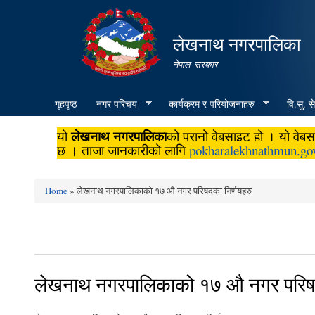
लेखनाथ नगरपालिका
नेपाल सरकार
गृहपृष्ठ
नगर परिचय
कार्यक्रम र परियोजनाहरु
वि.सु. स
लेखनाथ नगरपालिका
यो
को पुरानो वेबसाइट हो । यो वे
छ । ताजा जानकारीको लागि
pokharalekhnathmun.go
Home
» लेखनाथ नगरपालिकाको १७ औ नगर परिषदका निर्णयहरु
You are here
लेखनाथ नगरपालिकाको १७ औ नगर परिषद