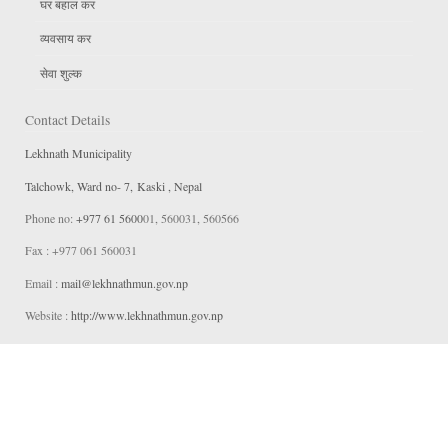
घर बहाल कर
व्यवसाय कर
सेवा शुल्क
Contact Details
Lekhnath Municipality
Talchowk, Ward no- 7, Kaski , Nepal
Phone no:
+977 61 5600
01, 560031, 560566
Fax : +977 061 560031
Email :
mail@lekhnathmun
.gov.np
Website :
http://www.lekhnathmun.gov.np