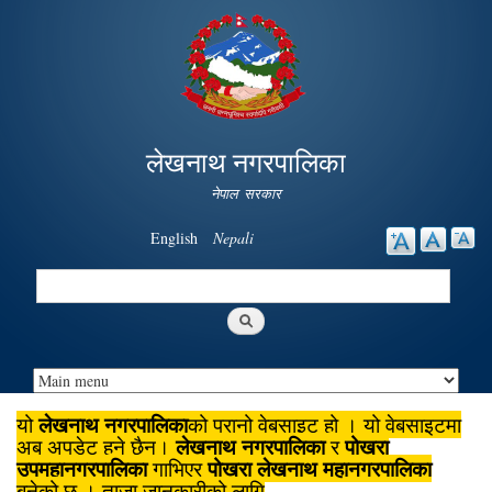
Skip to
main
content
लेखनाथ नगरपालिका
नेपाल सरकार
English
Nepali
Search
Search form
लेखनाथ नगरपालिका
यो
को पुरानो वेबसाइट हो । यो वेबसाइटमा
लेखनाथ नगरपालिका
पोखरा
अब अपडेट हुने छैन।
र
उपमहानगरपालिका
पोखरा लेखनाथ महानगरपालिका
गाभिएर
बनेको छ । ताजा जानकारीको लागि