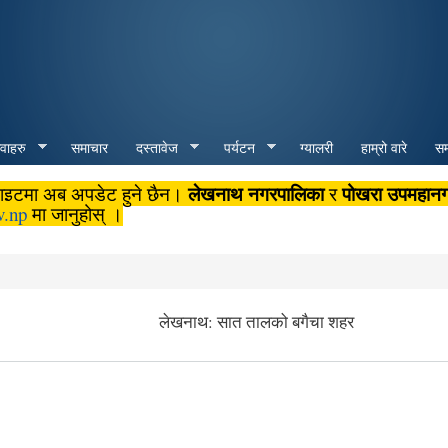
Skip to
main
content
ेवाहरु
समाचार
दस्तावेज
पर्यटन
ग्यालरी
हाम्रो वारे
सम्
लेखनाथ नगरपालिका
पोखरा उपमहान
बसाइटमा अब अपडेट हुने छैन।
र
v.np
मा जानुहोस् ।
लेखनाथ: सात तालको बगैचा शहर