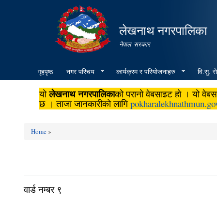
लेखनाथ नगरपालिका
नेपाल सरकार
गृहपृष्ठ
नगर परिचय
कार्यक्रम र परियोजनाहरु
वि.सु. स
लेखनाथ नगरपालिका
यो
को पुरानो वेबसाइट हो । यो वे
छ । ताजा जानकारीको लागि
pokharalekhnathmun.go
Home
»
You are here
वार्ड न‌म्बर ९