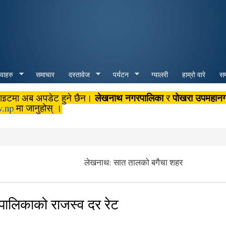
Skip to
main
content
ेवाहरु
समाचार
दस्तावेज
पर्यटन
ग्यालरी
हाम्रो वारे
सम्
लेखनाथ नगरपालिका
पोखरा उपमहान
बसाइटमा अब अपडेट हुने छैन।
र
v.np
मा जानुहोस् ।
लेखनाथ: सात तालको बगैचा शहर
लिकाको राजस्व दर रेट