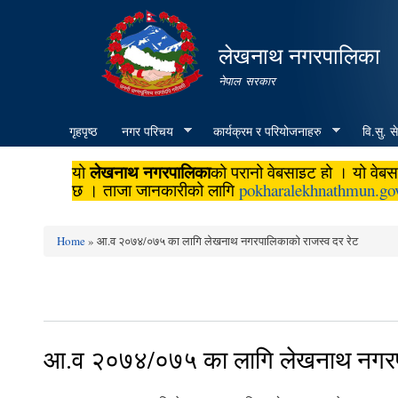
लेखनाथ नगरपालिका
नेपाल सरकार
गृहपृष्ठ
नगर परिचय
कार्यक्रम र परियोजनाहरु
वि.सु. स
लेखनाथ नगरपालिका
यो
को पुरानो वेबसाइट हो । यो वे
छ । ताजा जानकारीको लागि
pokharalekhnathmun.go
Home
» आ.व २०७४/०७५ का लागि लेखनाथ नगरपालिकाको राजस्व दर रेट
You are here
आ.व २०७४/०७५ का लागि लेखनाथ नगरपा