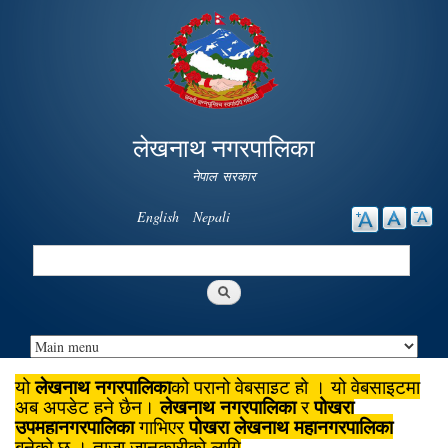
Skip to
main
content
लेखनाथ नगरपालिका
नेपाल सरकार
English
Nepali
Search
Search form
लेखनाथ नगरपालिका
यो
को पुरानो वेबसाइट हो । यो वेबसाइटमा
लेखनाथ नगरपालिका
पोखरा
अब अपडेट हुने छैन।
र
उपमहानगरपालिका
पोखरा लेखनाथ महानगरपालिका
गाभिएर
बनेको छ । ताजा जानकारीको लागि