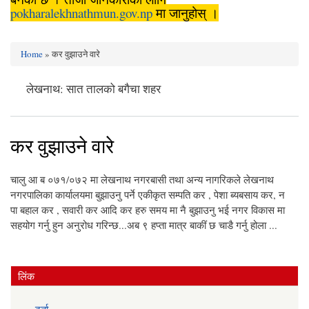
pokharalekhnathmun.gov.np
मा जानुहोस् ।
Home
» कर वुझाउने वारे
You are here
लेखनाथ: सात तालको बगैचा शहर
कर वुझाउने वारे
चालु आ ब ०७१/०७२ मा लेखनाथ नगरबासी तथा अन्य नागरिकले लेखनाथ
नगरपालिका कार्यालयमा बुझाउनु पर्ने एकीकृत सम्पति कर , पेशा ब्यबसाय कर, न
पा बहाल कर , सवारी कर आदि कर हरु समय मा नै बुझाउनु भई नगर विकास मा
सहयोग गर्नु हुन अनुरोध गरिन्छ...अब ९ हप्ता मात्र बाकीं छ चाडै गर्नु होला ...
लिंक
दर्ता